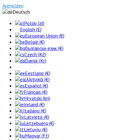
Anmelden
Deutsch
Polski (zł)
English (£)
European Union (€)
België (€)
български език (€)
Czech (Kč)
Dansk (Kr)
Eestlane (€)
ελληνικά (€)
Español (€)
Français (€)
Hrvatski (kn)
Ireland (€)
Italiano (€)
Latvietis (€)
Lëtzebuerg (€)
Lietuvių (€)
Magyar (Ft)