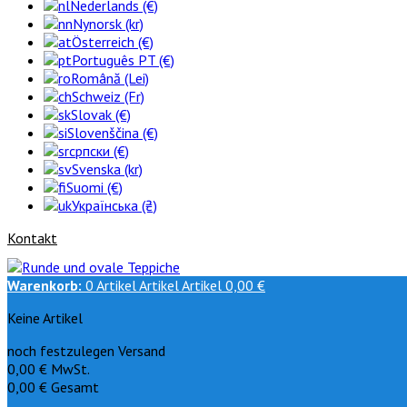
Nederlands (€)
Nynorsk (kr)
Österreich (€)
Português PT (€)
Română (Lei)
Schweiz (Fr)
Slovak (€)
Slovenščina (€)
српски (€)
Svenska (kr)
Suomi (€)
Українська (₴)
Kontakt
Warenkorb:
0
Artikel
Artikel
Artikel
0,00 €
Keine Artikel
noch festzulegen
Versand
0,00 €
MwSt.
0,00 €
Gesamt